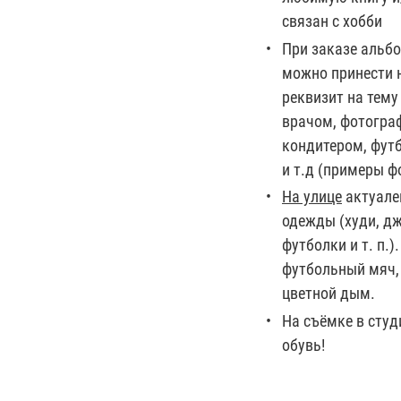
связан с хобби
При заказе альбо
можно принести 
реквизит на тему
врачом, фотогра
кондитером, фут
и т.д (примеры ф
На улице
актуале
одежды (худи, дж
футболки и т. п.
футбольный мяч,
цветной дым.
На съёмке в сту
обувь!