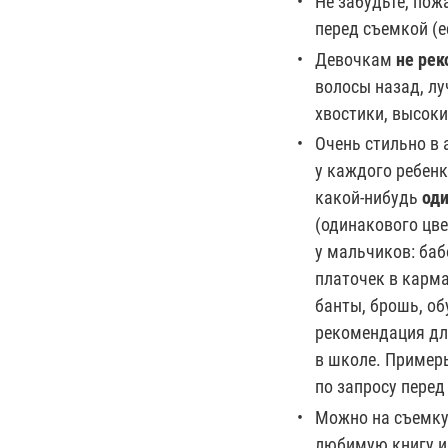
Не забудьте, пож
перед съемкой (е
Девочкам
не ре
волосы назад, лу
хвостики, высоки
Очень стильно в 
у каждого ребенк
какой-нибудь
оди
(одинакового цве
у мальчиков: баб
платочек в карма
банты, брошь, об
рекомендация дл
в школе. Пример
по запросу перед
Можно на съемку
любимую книгу и