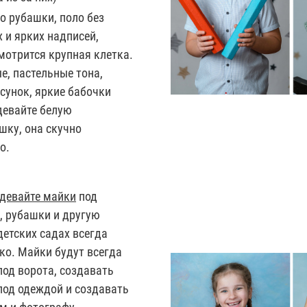
 рубашки, поло без
 и ярких надписей,
мотрится крупная клетка.
е, пастельные тона,
сунок, яркие бабочки
девайте белую
шку, она скучно
то.
девайте майки
под
, рубашки и другую
детских садах всегда
ко. Майки будут всегда
од ворота, создавать
под одеждой и создавать