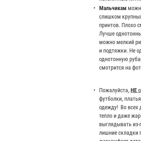
Мальчикам
можно
слишком крупных
принтов. Плохо с
Лучше однотонны
можно мелкий ри
и подтяжки. Не о
однотонную руба
смотрится на фо
Пожалуйста,
НЕ
о
футболки, платья
одежду! Во всех 
тепло и даже жар
выглядывать из-п
лишние складки 