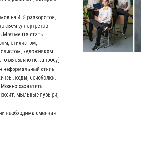
мов на 4, 8 разворотов,
на съемку портретов
 «Моя мечта стать…
фом, стилистом,
болистом, художником
ото высылаю по запросу)
н неформальный стиль
инсы, кеды, бейсболки,
). Можно захватить
 скейт, мыльные пузыри,
дии необходима сменная