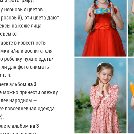
м и фотографу.
у неоновых цветов
-розовый), эти цвета дают
ексы на коже лица
осъемке.
авьте в известность
емки и/или воспитателя
то ребенку нужно одеть/
 ли для фото снимать
 т. п.
аете альбом
на 3
ее
можно принести одежду
олее нарядном —
лее повседневная одежда
е).
ваете альбом
на 3
е
можно сделать