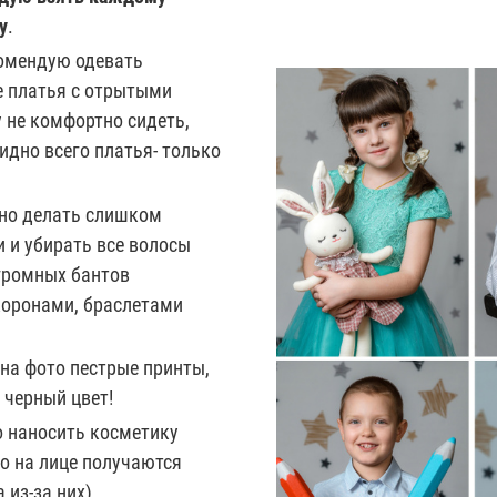
у
.
омендую одевать
 платья с отрытыми
 не комфортно сидеть,
видно всего платья- только
но делать слишком
 и убирать все волосы
огромных бантов
коронами, браслетами
на фото пестрые принты,
 черный цвет!
о наносить косметику
то на лице получаются
 из-за них)