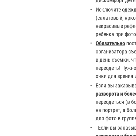
дискомфорт детя
Исключите одежд
(салатовый, ярко
некрасивые рефл
ребенка при фот
Обязательно
пост
организатора съ
в день съемки, ч
переодеть! Нужно
очки для зрения и
Если вы заказыв
разворота и бол
переодеться (в б
на портрет, а бо
для фото в групп
Если вы заказы
разворота и боле