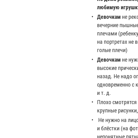
любимую игрушк
Девочкам
не рек
вечерние пышные
плечами (ребенку
на портретах не 
голые плечи)
Девочкам
не нуж
высокие прически
назад. Не надо 
одновременно с 
и т. д.
Плохо смотрятся 
крупные рисунки,
Не нужно на лиц
и блёстки (на фо
непонятные пятна