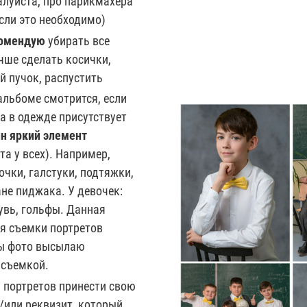
алуйста, про парикмахера
сли это необходимо)
комендую
убирать все
чше сделать косички,
й пучок, распустить
альбоме смотрится, если
а в одежде присутствует
н яркий элемент
та у всех). Например,
очки, галстуки, подтяжки,
не пиджака. У девочек:
увь, гольфы. Данная
я съемки портретов
ы фото высылаю
 съемкой.
 портретов принести свою
/или реквизит, который